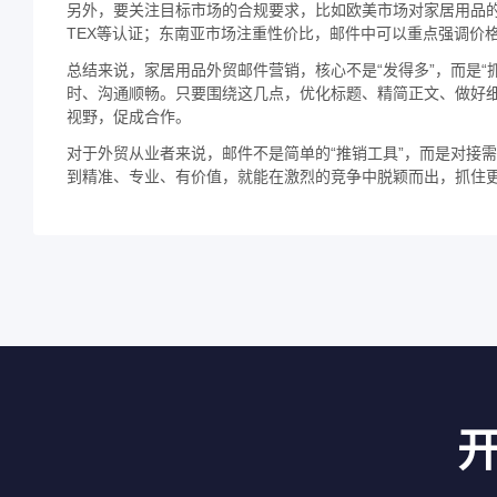
另外，要关注目标市场的合规要求，比如欧美市场对家居用品的环
TEX等认证；东南亚市场注重性价比，邮件中可以重点强调价
总结来说，家居用品外贸邮件营销，核心不是“发得多”，而是
时、沟通顺畅。只要围绕这几点，优化标题、精简正文、做好
视野，促成合作。
对于外贸从业者来说，邮件不是简单的“推销工具”，而是对接
到精准、专业、有价值，就能在激烈的竞争中脱颖而出，抓住