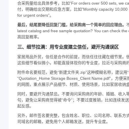
合采购量给出具体参考，比如“For orders over 500 sets, we can offe
付，明确给出交期和应急方案，比如“Monthly capacity 10,000 units, le
for urgent orders”。
最后，结尾要降低回复门槛，给采购商一个简单的回应理由。
不
latest catalog and free sample quotation? You can 
高回复概率。
三、细节拉满：用专业度建立信任，避开沟通误区
家居用品外贸，信任是合作的前提，而信任往往藏在细节里。
这些细节看似微小，却能直接体现你的专业度，拉近与采购商
附件命名要规范，避免“新建文件夹.zip”这种模糊名称，建议用“Company N
“Quotation_Home Storage Boxes_Client N
的网图，重点展示产品细节、材质、使用场景，比如家居收纳
同时，要避开沟通禁忌。不要询问采购商的年龄、婚姻、收入
句，避免让采购商觉得被“命令”；不要过度推销，比如连续发
起反感。
另外，邮件签名要完整，包含姓名、职位、公司名称、联系方式（
司域名的邮箱，避免用个人邮箱发送，提升专业度。