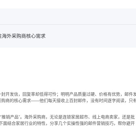
住海外采购商核心需求
十封开发信，回复率却低得可怜；明明产品质量过硬、价格有优势，邮件
采购商的核心需求——他们每天接收上百封邮件，没有时间逐字阅读，只
非“推销产品”。海外采购商，无论是连锁家居超市、线上电商卖家，还是批
”。下面结合家居行业的特性，分享几个实操性强的邮件营销技巧，帮你避开