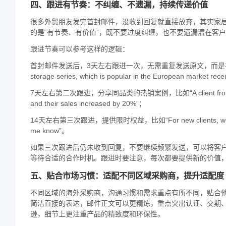
四、跟进有节奏：不纠缠、不遗漏，持续传递价值
很多外贸朋友发完首封邮件，没收到回复就直接放弃，其实家
的是“有节奏、有价值”，既不要过度纠缠，也不要遗漏潜在客
跟进节奏可以参考这样的逻辑：
首封邮件发送后，3天左右跟进一次，无需重复发送原文，而是补充新的价值信息，比如
storage series, which is popular in the European market rece
7天左右第二次跟进，分享同品类的热销案例，比如“A client from Germany or
and their sales increased by 20%”；
14天左右第三次跟进，提供限时权益，比如“For new clients, we offer free 
me know”。
如果三次跟进后仍未收到回复，不要继续频繁发送，可以将客
等待合适的合作时机。跟进时要注意，每次都要提供新的价值，而
五、贴合市场习惯：适配不同区域采购商，提升适配度
不同区域的海外采购商，沟通习惯和需求重点有所不同，贴合
简洁直接的表达，邮件正文可以更精炼，重点突出认证、交期
逊，细节上更注重产品的精致度和环保性。