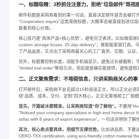
一、标题吸睛：3秒抓住注意力，拒绝“垃圾邮件”既视
邮件标题是采购商看到的第一句话，直接决定邮件是否会被打开。很多外贸朋友习惯
“Cooperation inquiry”这类笼统标题，大概率会被
能看到核心价值。
核心技巧是“具体产品+核心优势”，避免空泛表述。比如做家居收纳盒，不要写“Hi
custom storage boxes, 25-day delivery”；做智能家居灯具，可
了产品品类，又点出了采购商最关心的工厂直供、交期、认证
另外，标题要控制长度，适配手机端显示，避免过长被截断；不要用
“limited trial order”等吸引点，但前提是确实能提供，避免虚
二、正文聚焦需求：不堆砌信息，只讲采购商关心的事
打开邮件后，采购商不会花超过15秒阅读正文，所以正文必须
绕“品质、成本、交付、定制”四大核心，正文无需堆砌工厂规
首先，开篇破冰要精准，让采购商知道“你了解他”。
不要用“Ho
“Noticed your company specializes in high-end home decor for
sofas with 8 years of export experience”，一句
其次，核心卖点要具体，用细节支撑优势。
比如讲品质，不要说“our pr
OEKO-TEX certification, using eco-friendly cotton materi