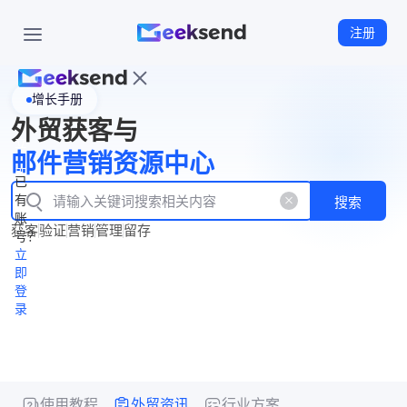
注册
增长手册
首
外贸获客与
页
立
WhatsApp
邮件营销资源中心
New
产
企业号
即
已
品
有
搜索
注
产
功
账
品
获客
验证
营销
管理
留存
能
册
号？
资
价
立
源
格
即
中
登
录
心
使用教程
外贸资讯
行业方案