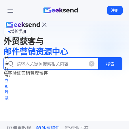
注册
增长手册
首
外贸获客与
页
立
WhatsApp
邮件营销资源中心
New
产
企业号
即
已
品
有
搜索
注
产
功
账
品
获客
验证
营销
管理
留存
能
册
号？
资
价
立
源
格
即
中
登
录
心
使用教程
外贸资讯
行业方案