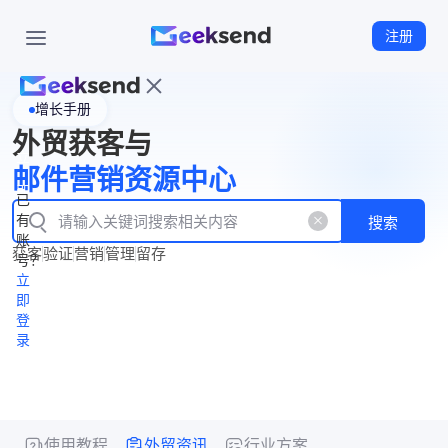
注册
增长手册
首
外贸获客与
页
立
WhatsApp
邮件营销资源中心
New
产
企业号
即
已
品
有
搜索
注
产
功
账
品
获客
验证
营销
管理
留存
能
册
号？
资
价
立
源
格
即
中
登
录
心
使用教程
外贸资讯
行业方案