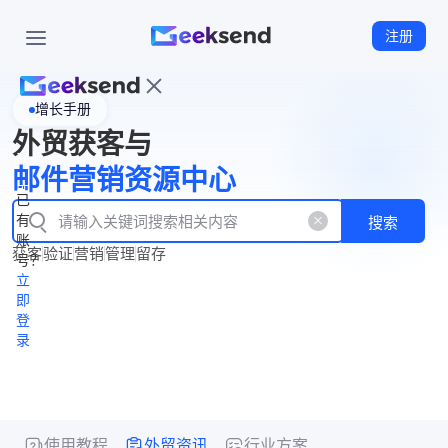
注册
增长手册
首
外贸获客与
页
立
WhatsApp
邮件营销资源中心
New
产
企业号
即
已
品
有
搜索
注
产
功
账
品
获客
验证
营销
管理
留存
能
册
号？
资
价
立
源
格
即
中
登
录
心
使用教程
外贸资讯
行业方案