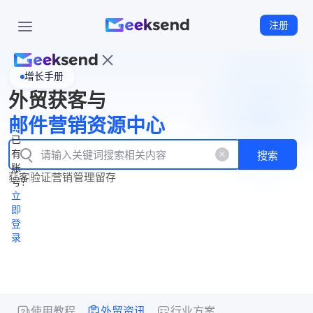
注册
增长手册
首
外贸获客与
页
立
WhatsApp
邮件营销资源中心
New
产
企业号
即
已
品
有
搜索
注
产
功
账
品
获客
验证
营销
管理
留存
能
册
号？
资
价
立
源
格
即
中
登
录
心
使用教程
外贸资讯
行业方案