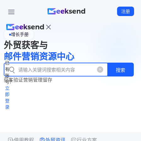
注册
增长手册
首
外贸获客与
页
立
WhatsApp
邮件营销资源中心
New
产
企业号
即
已
品
有
搜索
注
产
功
账
品
获客
验证
营销
管理
留存
能
册
号？
资
价
立
源
格
即
中
登
录
心
使用教程
外贸资讯
行业方案