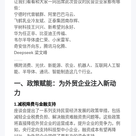
让我们看看和大家一同出席此次会议的民营企业家都有哪
些：
宁德时代曾毓群、阿里巴巴马云、
飞鹤乳业冷友斌、正泰集团南存辉、
宇树科技王兴兴、新希望刘永好、
华为任正非、比亚迪王传福、
韦尔半导体虞仁荣、小米雷军、
奇安信齐向东，腾讯马化腾、
Deepseek 梁文峰
.......
横跨消费、光伏、新能源、农业、机器人、互联网人工智
能、半导体、通讯、智能制造这几个行业。
一、政策赋能：为外贸企业注入新动
力
1.减税降费与金融支持
座谈会提出了一系列支持民营经济发展的政策举措，包括
减轻企业税费负担、解决融资难融资贵问题等。这些政策
将直接降低外贸企业的运营成本，提升企业的竞争力。例
如，央行定向支持科技型中小企业，融资成本有望再降
15%，为外贸企业提供了更有力的资金支持。