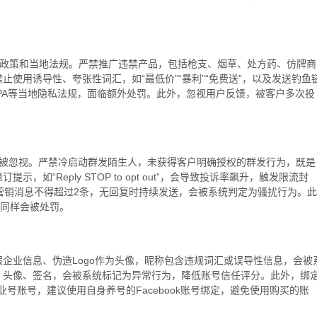
商业政策和当地法规。严禁推广违禁产品，包括枪支、烟草、处方药、仿牌商
使用诱导性、夸张性词汇，如“最低价”“暴利”“免费送”，以及发送钓鱼
CPA等当地隐私法规，面临额外处罚。此外，忽视用户反馈，被客户多次投
。
线易被忽视。严禁冷启动群发陌生人，未获得客户明确授权的群发行为，既是
“Reply STOP to opt out”，会导致投诉率飙升，触发限流封
营销消息不得超过2条，无回复时持续发送，会被系统判定为骚扰行为。此
作同样会被处罚。
企业信息、伪造Logo作为头像，昵称包含违规词汇或误导性信息，会被
、头像、签名，会被系统标记为异常行为，降低账号信任评分。此外，绑
业号
账号，建议使用自身养号的Facebook账号绑定，避免使用购买的账