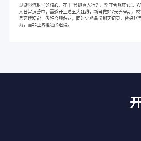
规避限流封号的核心，在于“模拟真人行为、坚守合规底线”。W
人日常运营中，需避开上述五大红线，新号做好7天养号期，
号环境稳定，做好合规触达，同时定期备份聊天记录，做好账号防
力，而非业务推进的阻碍。