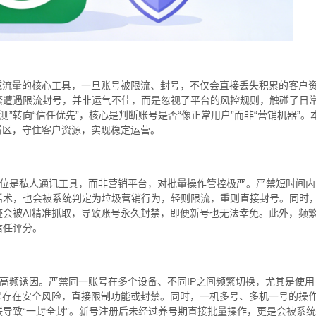
域流量的核心工具，一旦账号被限流、封号，不仅会直接丢失积累的客户
繁遭遇限流封号，并非运气不佳，而是忽视了平台的风控规则，触碰了日
检测”转向“信任优先”，核心是判断账号是否“像正常用户”而非“营销机器”。
规雷区，守住客户资源，实现稳定运营。
心定位是私人通讯工具，而非营销平台，对批量操作管控极严。严禁短时间内
话术，也会被系统判定为垃圾营销行为，轻则限流，重则直接封号。同时
会被AI精准抓取，导致账号永久封禁，即便新号也无法幸免。此外，频
信任评分。
号的高频诱因。严禁同一账号在多个设备、不同IP之间频繁切换，尤其是使用
号存在安全风险，直接限制功能或封禁。同时，一机多号、多机一号的操
导致“一封全封”。新号注册后未经过养号期直接批量操作，更是会被系统