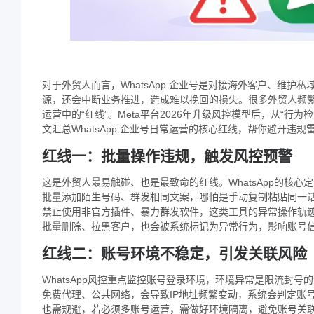
对于外贸人而言，
WhatsApp 企业号
是对接海外客户、维护私
源，还会中断业务推进，造成难以挽回的损失。很多外贸人频
运营中的“红线”。Meta平台2026年升级风控模型后，从“行为
文汇总WhatsApp 企业号日常运营的核心红线，帮你避开违
红线一：批量操作违规，触发风控预警
这是外贸人最易触碰、也是最致命的红线。WhatsApp的核
批量添加陌生号码、群发相同文案，哪怕是手动复制粘贴同一
禁止使用非官方插件、暴力群发软件，这类工具的异常操作轨迹
批量删除、拉黑客户，也会被系统标记为异常行为，影响账号
红线二：账号环境不稳定，引发关联风险
WhatsApp风控重点监控账号登录环境，环境异常是限流封
免费代理、公共网络，会导致IP地址频繁变动，系统会判定账
也需规避，若必须多账号运营，需做好环境隔离，避免账号关联