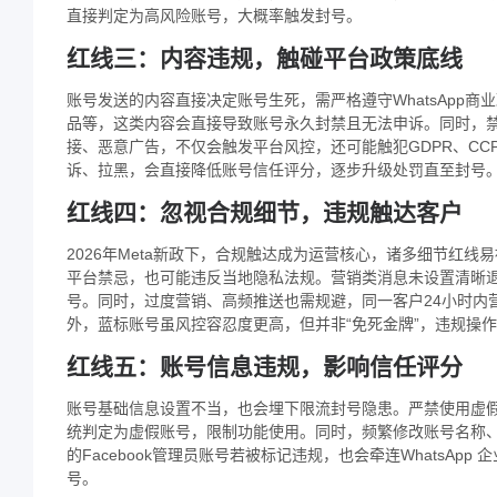
直接判定为高风险账号，大概率触发封号。
红线三：内容违规，触碰平台政策底线
账号发送的内容直接决定账号生死，需严格遵守WhatsApp
品等，这类内容会直接导致账号永久封禁且无法申诉。同时，禁止
接、恶意广告，不仅会触发平台风控，还可能触犯GDPR、C
诉、拉黑，会直接降低账号信任评分，逐步升级处罚直至封号
红线四：忽视合规细节，违规触达客户
2026年Meta新政下，合规触达成为运营核心，诸多细节红
平台禁忌，也可能违反当地隐私法规。营销类消息未设置清晰退订提示，如
号。同时，过度营销、高频推送也需规避，同一客户24小时内
外，蓝标账号虽风控容忍度更高，但并非“免死金牌”，违规操
红线五：账号信息违规，影响信任评分
账号基础信息设置不当，也会埋下限流封号隐患。严禁使用虚假
统判定为虚假账号，限制功能使用。同时，频繁修改账号名称
的Facebook管理员账号若被标记违规，也会牵连WhatsApp
企
号。