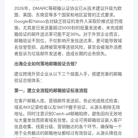
2026年，DMARC等邮箱认证协议已从技术建议升级为欧
盟、美国、东南亚等多个国家和地区监管的正式要求。
Google和Yahoo会对缺乏验证的发件人采取阶梯式惩罚措
施，尤其是日发送量超过5000封的批量发送者，未完成邮
箱验证的邮件送达率可能不足30%。对于外贸企业而言，
邮箱验证不到位，不仅影响开发信送达率，更可能导致域
名信誉受损、品牌被冒用等连锁风险，甚至会被海外消费
者投诉为垃圾邮件发送者，造成长期的业务损失。
出海企业如何落地邮箱验证合规？
建议跨境外贸企业从以下三个层面入手，搭建完善的邮箱
验证合规体系：
第一，建立全流程的邮箱验证标准流程
在客户邮箱入库、营销邮件发送前，务必完成格式检查、
域名/MX记录检查以及SMTP握手验证，从源头剔除无效
地址。同时注意识别Catch-all邮箱陷阱，避免因向无效地
址大量发信而损害域名信誉。企业可将邮箱验证嵌入客户
信息收集、线索分级、营销触达的各个环节，确保每一个
用于业务触达的邮箱地址都经过有效验证，从源头降低合