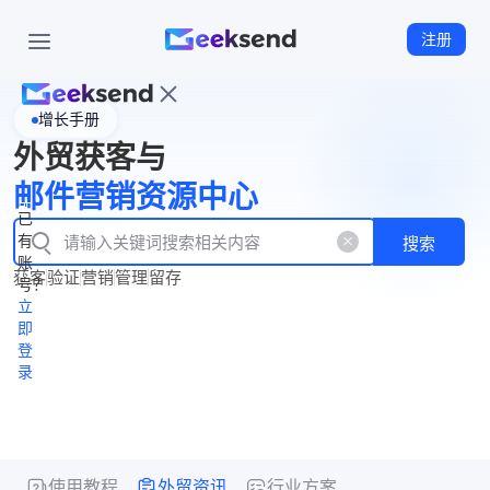
注册
增长手册
首
外贸获客与
页
立
WhatsApp
邮件营销资源中心
New
产
企业号
即
已
品
有
搜索
注
产
功
账
品
获客
验证
营销
管理
留存
能
册
号？
资
价
立
源
格
即
中
登
录
心
使用教程
外贸资讯
行业方案