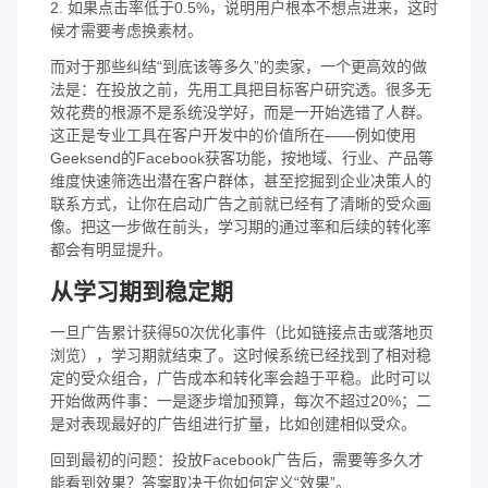
2. 如果点击率低于0.5%，说明用户根本不想点进来，这时
候才需要考虑换素材。
而对于那些纠结“到底该等多久”的卖家，一个更高效的做
法是：在投放之前，先用工具把目标客户研究透。很多无
效花费的根源不是系统没学好，而是一开始选错了人群。
这正是专业工具在客户开发中的价值所在——例如使用
Geeksend的Facebook获客功能，按地域、行业、产品等
维度快速筛选出潜在客户群体，甚至挖掘到企业决策人的
联系方式，让你在启动广告之前就已经有了清晰的受众画
像。把这一步做在前头，学习期的通过率和后续的转化率
都会有明显提升。
从学习期到稳定期
一旦广告累计获得50次优化事件（比如链接点击或落地页
浏览），学习期就结束了。这时候系统已经找到了相对稳
定的受众组合，广告成本和转化率会趋于平稳。此时可以
开始做两件事：一是逐步增加预算，每次不超过20%；二
是对表现最好的广告组进行扩量，比如创建相似受众。
回到最初的问题：投放Facebook广告后，需要等多久才
能看到效果？答案取决于你如何定义“效果”。