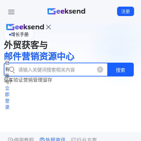
注册
增长手册
首
外贸获客与
页
立
WhatsApp
邮件营销资源中心
New
产
企业号
即
已
品
有
搜索
注
产
功
账
品
获客
验证
营销
管理
留存
能
册
号？
资
价
立
源
格
即
中
登
录
心
使用教程
外贸资讯
行业方案