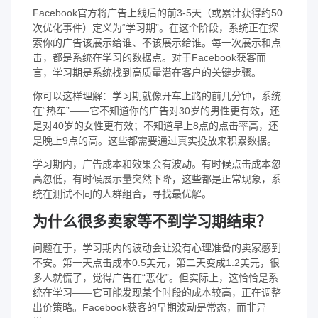
Facebook官方将广告上线后的前3-5天（或累计获得约50
次优化事件）定义为“学习期”。在这个阶段，系统正在探
索你的广告该展示给谁、不该展示给谁。每一次展示和点
击，都是系统在学习的数据点。对于Facebook获客而
言，学习期是系统找到高质量潜在客户的关键步骤。
你可以这样理解：学习期就像开车上路的前几分钟，系统
在“热车”——它不知道你的广告对30岁的男性更有效，还
是对40岁的女性更有效；不知道早上8点的点击率高，还
是晚上9点的高。这些都需要通过真实投放来积累数据。
学习期内，广告成本和效果会有波动。有时候点击成本忽
高忽低，有时候展示量突然下降，这些都是正常现象，系
统在测试不同的人群组合，寻找最优解。
为什么很多卖家等不到学习期结束？
问题在于，学习期内的波动会让没有心理准备的卖家感到
不安。第一天点击成本0.5美元，第二天变成1.2美元，很
多人就慌了，觉得广告在“恶化”。但实际上，这恰恰是系
统在学习——它可能发现某个时段的成本较高，正在调整
出价策略。Facebook获客的早期波动是常态，而非异