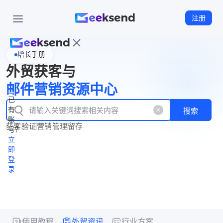
注册
增长手册
首
外贸获客与
页
立
WhatsApp
邮件营销资源中心
New
产
企业号
即
已
品
有
搜索
注
产
功
账
品
获客
验证
营销
管理
留存
能
册
号？
资
价
立
源
格
即
中
登
录
心
使用教程
外贸资讯
行业方案