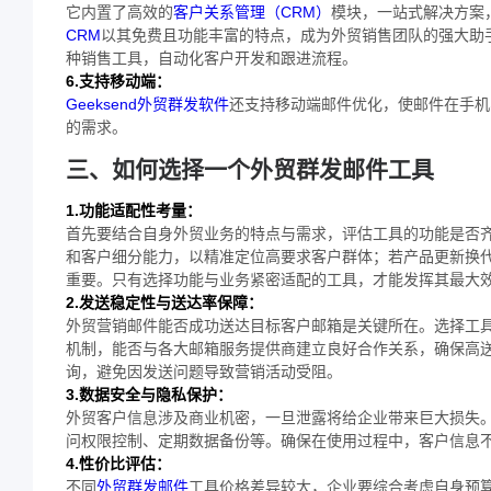
它内置了高效的
客户关系管理（CRM）
模块，一站式解决方案
CRM
以其免费且功能丰富的特点，成为外贸销售团队的强大助
种销售工具，自动化客户开发和跟进流程。
6.支持移动端：
Geeksend外贸群发软件
还支持移动端邮件优化，使邮件在手机
的需求。
三、如何选择一个外贸群发邮件工具
1.功能适配性考量：
首先要结合自身外贸业务的特点与需求，评估工具的功能是否
和客户细分能力，以精准定位高要求客户群体；若产品更新换
重要。只有选择功能与业务紧密适配的工具，才能发挥其最大
2.发送稳定性与送达率保障：
外贸营销邮件能否成功送达目标客户邮箱是关键所在。选择工
机制，能否与各大邮箱服务提供商建立良好合作关系，确保高
询，避免因发送问题导致营销活动受阻。
3.数据安全与隐私保护：
外贸客户信息涉及商业机密，一旦泄露将给企业带来巨大损失
问权限控制、定期数据备份等。确保在使用过程中，客户信息
4.性价比评估：
不同
外贸群发邮件
工具价格差异较大，企业要综合考虑自身预