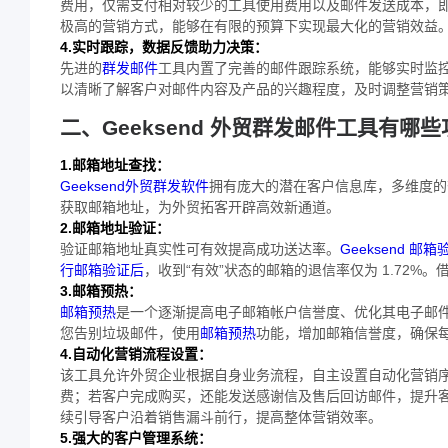
费用，仅需支付相对较少的工具使用费用以及邮件发送成本，
极高的营销方式，能够在有限的预算下实现最大化的营销效益
4.实时跟踪，数据反馈助力决策：
先进的
群发邮件
工具内置了完善的邮件跟踪系统，能够实时监
以清晰了解客户对邮件内容及产品的兴趣程度，及时调整营销
二、Geeksend 外贸群发邮件工具有哪些
1.邮箱地址查找：
Geeksend外贸群发软件
拥有庞大的潜在客户信息库，多维度的
获取邮箱地址，为外贸拓客开辟高效新通道。
2.邮箱地址验证：
验证邮箱地址真实性可有效提高成功送达率。
Geeksend 邮
行邮箱验证后
，收到“有效”状态的邮箱的退信率仅为 1.72%。
3.邮箱预热：
邮箱预热
是一个逐渐提高电子邮箱帐户信誉度、优化其电子邮
您告别垃圾邮件，使用
邮箱预热
功能，增加邮箱信誉度，确保
4.自动化营销流程设置：
该工具允许外贸企业根据自身业务流程，自主设置自动化营销
费；若客户完成购买，还能发送感谢信及售后回访邮件，提升
续引导客户沿着销售漏斗前行，提高整体营销效率。
5.强大的客户管理系统：