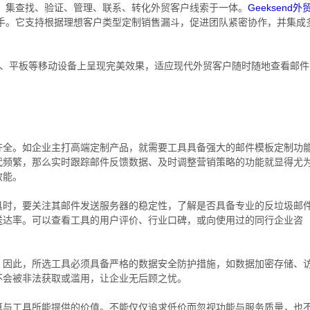
，集查找、验证、管理、联系、转化外贸客户线索于一体。
Geeksend外
手。它支持根据理想客户类型定制销售漏斗，促进团队紧密协作，并集成
、平板等移动设备上呈现完美效果，适应现代外贸客户随时随地查看邮件
齐全。如企业主打高端定制产品，就需要工具具备强大的邮件模板定制功
代频繁，那么实时跟踪邮件反馈数据、及时调整营销策略的功能就显得尤
效能。
具时，要关注其邮件发送服务器的稳定性，了解是否具备专业的反垃圾邮
送达率。可以查看工具的用户评价、行业口碑，或向使用过的同行企业咨
。因此，所选工具必须具备严格的数据安全防护措施，如数据加密存储、
不会被非法获取或滥用，让企业无后顾之忧。
算与工具所能提供的价值。不能仅仅追求低价而忽视功能与服务质量，也