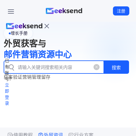
注册
增长手册
首
外贸获客与
页
立
WhatsApp
邮件营销资源中心
New
产
企业号
即
已
品
有
搜索
注
产
功
账
品
获客
验证
营销
管理
留存
能
册
号？
资
价
立
源
格
即
中
登
录
心
使用教程
外贸资讯
行业方案