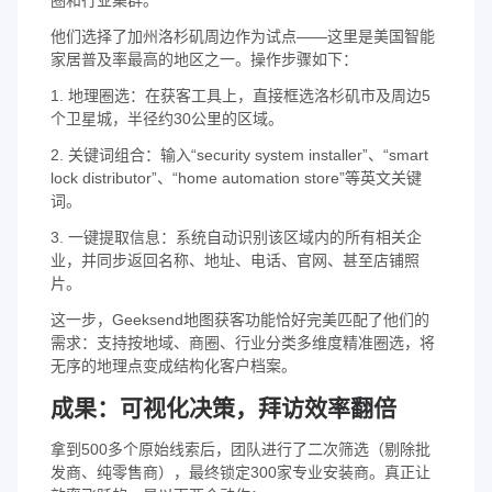
他们选择了加州洛杉矶周边作为试点——这里是美国智能
家居普及率最高的地区之一。操作步骤如下：
1. 地理圈选：在获客工具上，直接框选洛杉矶市及周边5
个卫星城，半径约30公里的区域。
2. 关键词组合：输入“security system installer”、“smart
lock distributor”、“home automation store”等英文关键
词。
3. 一键提取信息：系统自动识别该区域内的所有相关企
业，并同步返回名称、地址、电话、官网、甚至店铺照
片。
这一步，Geeksend地图获客功能恰好完美匹配了他们的
需求：支持按地域、商圈、行业分类多维度精准圈选，将
无序的地理点变成结构化客户档案。
成果：可视化决策，拜访效率翻倍
拿到500多个原始线索后，团队进行了二次筛选（剔除批
发商、纯零售商），最终锁定300家专业安装商。真正让