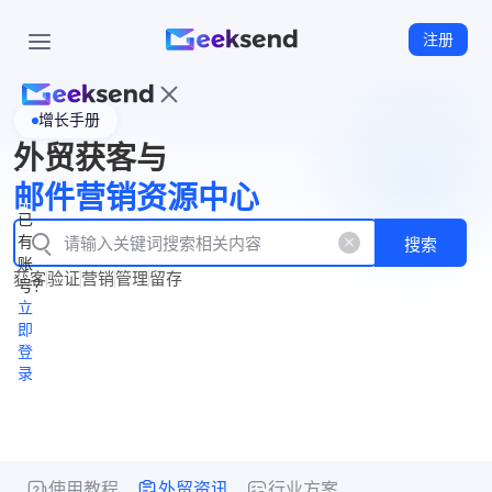
注册
增长手册
首
外贸获客与
页
立
WhatsApp
邮件营销资源中心
New
产
企业号
即
已
品
有
搜索
注
产
功
账
品
获客
验证
营销
管理
留存
能
册
号？
资
价
立
源
格
即
中
登
录
心
使用教程
外贸资讯
行业方案