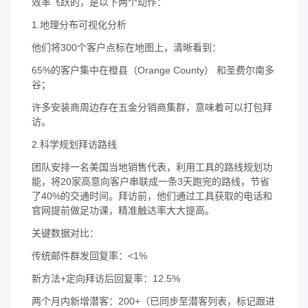
效率飞跃的，是以下两个动作：
1.地理分布可视化分析
他们将300个客户点标在地图上，清晰看到：
65%的客户集中在橙县（Orange County） 和圣费尔南多
谷；
许多安装商周边存在五金分销商集群，意味着可以打包拜
访。
2.科学规划拜访路线
团队安排一名美国当地销售代表，利用工具的路线规划功
能，将20家高意向客户串联成一条3天跑完的路线，节省
了40%的交通时间。拜访前，他们通过工具获取的电话和
官网提前做足功课，精准触达率大大提高。
关键数据对比：
传统邮件群发回复率：<1%
新方法+定向拜访后回复率：12.5%
两个月内新增潜客：200+（已同步至潜客列表，标记跟进