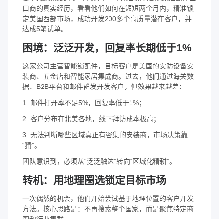
口商的真实经历，看看他们如何在短短两个月内，精准锁
定美国西部市场，成功开发200多个高质量潜在客户，并
达成5笔试单。
困境：泛泛开发，回复率长期低于1%
这家公司主营智能锁配件，目标客户是美国的安防设备安
装商、五金店和智能家居集成商。过去，他们通过海关数
据、B2B平台和邮件群发开发客户，但效果越来越差：
1. 邮件打开率不足5%，回复率低于1%；
2. 客户分布在北美各地，线下拜访成本极高；
3. 无法判断哪些区域真正有密集的安装商，市场决策靠
“猜”。
团队意识到，必须从“泛泛触达”转向“区域化精耕”。
转机：用地理圈选锁定目标市场
一次偶然的机会，他们开始尝试基于地理位置的客户开发
方法。核心思路是：不再搜索整个国家，而是聚焦特定商
圈和行业集群。