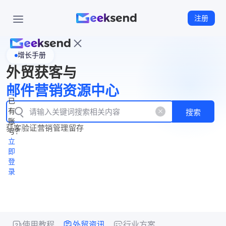
注册
增长手册
首
外贸获客与
页
立
WhatsApp
邮件营销资源中心
New
产
企业号
即
已
品
有
搜索
注
产
功
账
品
获客
验证
营销
管理
留存
能
册
号？
资
价
立
源
格
即
中
登
录
心
使用教程
外贸资讯
行业方案