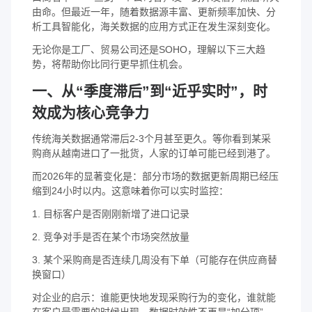
由命。但最近一年，随着数据源丰富、更新频率加快、分
析工具智能化，海关数据的应用方式正在发生深刻变化。
无论你是工厂、贸易公司还是SOHO，理解以下三大趋
势，将帮助你比同行更早抓住机会。
一、从“季度滞后”到“近乎实时”，时
效成为核心竞争力
传统海关数据通常滞后2-3个月甚至更久。等你看到某采
购商从越南进口了一批货，人家的订单可能已经到港了。
而2026年的显著变化是：部分市场的数据更新周期已经压
缩到24小时以内。这意味着你可以实时监控：
1. 目标客户是否刚刚新增了进口记录
2. 竞争对手是否在某个市场突然放量
3. 某个采购商是否连续几周没有下单（可能存在供应商替
换窗口）
对企业的启示：谁能更快地发现采购行为的变化，谁就能
在客户最需要的时候出现。数据时效性不再是“加分项”，