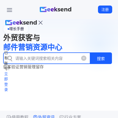
注册
增长手册
首
外贸获客与
页
立
WhatsApp
邮件营销资源中心
New
产
企业号
即
已
品
有
搜索
注
产
功
账
品
获客
验证
营销
管理
留存
能
册
号？
资
价
立
源
格
即
中
登
录
心
使用教程
外贸资讯
行业方案