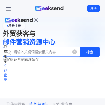
注册
增长手册
首
外贸获客与
页
立
WhatsApp
邮件营销资源中心
New
产
企业号
即
已
品
有
搜索
注
产
功
账
品
获客
验证
营销
管理
留存
能
册
号？
资
价
立
源
格
即
中
登
录
心
使用教程
外贸资讯
行业方案