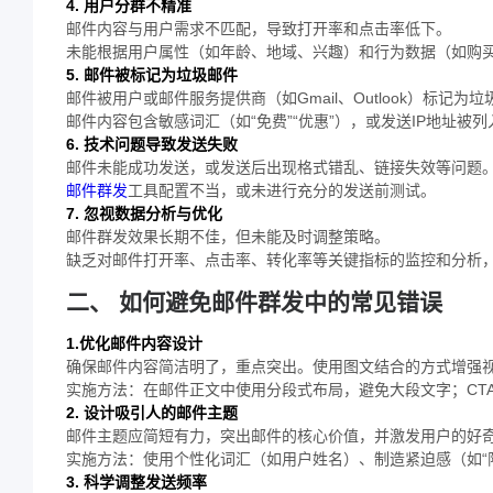
4. 用户分群不精准
邮件内容与用户需求不匹配，导致打开率和点击率低下。
未能根据用户属性（如年龄、地域、兴趣）和行为数据（如购
5. 邮件被标记为垃圾邮件
邮件被用户或邮件服务提供商（如Gmail、Outlook）标记
邮件内容包含敏感词汇（如“免费”“优惠”），或发送IP地址被
6. 技术问题导致发送失败
邮件未能成功发送，或发送后出现格式错乱、链接失效等问题
邮件群发
工具配置不当，或未进行充分的发送前测试。
7. 忽视数据分析与优化
邮件群发效果长期不佳，但未能及时调整策略。
缺乏对邮件打开率、点击率、转化率等关键指标的监控和分析
二、 如何避免邮件群发中的常见错误
1.优化邮件内容设计
确保邮件内容简洁明了，重点突出。使用图文结合的方式增强
实施方法：在邮件正文中使用分段式布局，避免大段文字；CT
2. 设计吸引人的邮件主题
邮件主题应简短有力，突出邮件的核心价值，并激发用户的好
实施方法：使用个性化词汇（如用户姓名）、制造紧迫感（如“
3. 科学调整发送频率