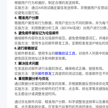
根据用户行为和偏好，制定合理的发送频率。
实施方法：通过A/B测试确定最佳发送频率，并根据用户反馈
应避免过度打扰。
4. 精准用户分群
根据用户属性和行为数据，将用户划分为不同的群体，并为每
实施方法：利用数据分析工具（如CRM系统）对用户进行分
5. 避免邮件被标记为垃圾邮件
确保邮件内容符合反垃圾邮件规范，避免使用敏感词汇，并维
实施方法：使用专业的邮件群发工具，定期检查发送IP地址的
6.进行邮箱验证
在邮件群发前，使用专业的
邮箱验证工具
，对收件人列表中的
避免因无效地址过多影响群发效果。
7. 解决技术问题
在发送前对邮件进行全面的测试，确保格式正确、链接有效。
实施方法：使用
邮件群发
工具提供的测试功能，检查邮件在不
8. 重视数据分析与优化
通过数据分析监控邮件群发的效果，并根据数据反馈持续优化
实施方法：定期分析邮件的打开率、点击率、转化率等关键指
化主题设计或调整发送时间。
通过优化邮件内容、精准用户分群、科学调整发送频率以及重
率、点击率和转化率。在竞争日益激烈的市场环境中，持续优