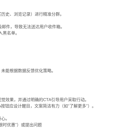
买历史、浏览记录）进行精准分群。
为垃圾邮件，导致无法送达用户收件箱。
列入黑名单。
。
，未能根据数据反馈优化策略。
视觉效果，并通过明确的CTA引导用户采取行动。
A按钮应设计醒目，文案简洁有力（如“了解更多”）。
奇心。
限时优惠”）或提出问题