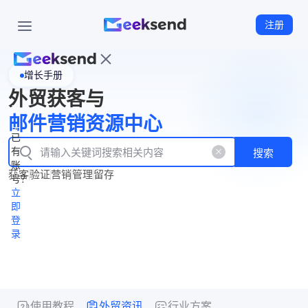
注册
增长手册
首
外贸获客与
页
立
WhatsApp
邮件营销资源中心
New
产
企业号
即
已
品
有
搜索
注
产
功
账
品
获客
验证
营销
管理
留存
能
册
号？
资
价
立
源
格
即
中
登
录
心
使用教程
外贸资讯
行业方案