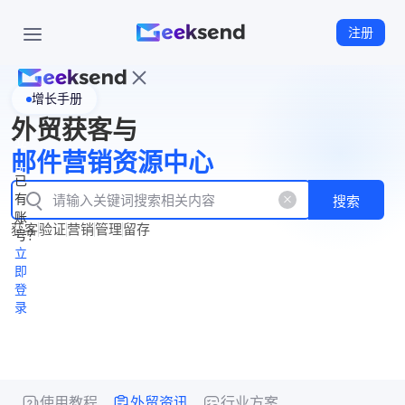
注册
增长手册
首
外贸获客与
页
立
WhatsApp
邮件营销资源中心
New
产
企业号
即
已
品
有
搜索
注
产
功
账
品
获客
验证
营销
管理
留存
能
册
号？
资
价
立
源
格
即
中
登
录
心
使用教程
外贸资讯
行业方案