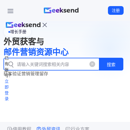
注册
增长手册
首
外贸获客与
页
立
WhatsApp
邮件营销资源中心
New
产
企业号
即
已
品
有
搜索
注
产
功
账
品
获客
验证
营销
管理
留存
能
册
号？
资
价
立
源
格
即
中
登
录
心
使用教程
外贸资讯
行业方案