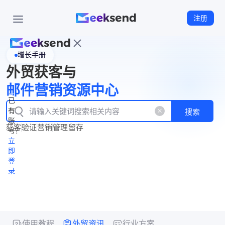
注册
增长手册
首
外贸获客与
页
立
WhatsApp
邮件营销资源中心
New
产
企业号
即
已
品
有
搜索
注
产
功
账
品
获客
验证
营销
管理
留存
能
册
号？
资
价
立
源
格
即
中
登
录
心
使用教程
外贸资讯
行业方案