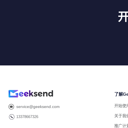
了解Ge
开始使
service@geeksend.com
关于我
13378667326
推广计