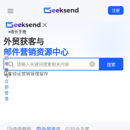
注册
增长手册
首
外贸获客与
页
立
WhatsApp
邮件营销资源中心
New
产
企业号
即
已
品
有
搜索
注
产
功
账
品
获客
验证
营销
管理
留存
能
册
号？
资
价
立
源
格
即
中
登
录
心
使用教程
外贸资讯
行业方案