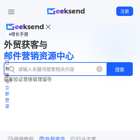
注册
增长手册
首
外贸获客与
页
立
WhatsApp
邮件营销资源中心
New
产
企业号
即
已
品
有
搜索
注
产
功
账
品
获客
验证
营销
管理
留存
能
册
号？
资
价
立
源
格
即
中
登
录
心
使用教程
外贸资讯
行业方案