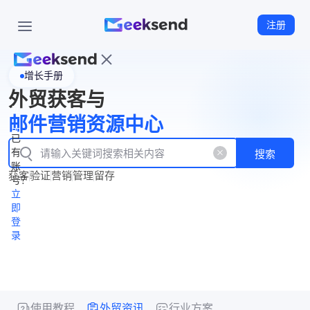
注册
增长手册
首
外贸获客与
页
立
WhatsApp
邮件营销资源中心
New
产
企业号
即
已
品
有
搜索
注
产
功
账
品
获客
验证
营销
管理
留存
能
册
号？
资
价
立
源
格
即
中
登
录
心
使用教程
外贸资讯
行业方案