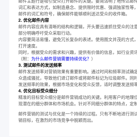
邮件主题行是吸引受众打开邮件的关键。要简洁明了地传达邮
词汇和表达方式，如制造悬念、提供限时优惠、强调独家性等
邮件的词汇和符号，确保邮件能够顺利送达受众的收件箱。
2. 优化邮件内容
邮件内容应具有清晰的结构和逻辑，开头要迅速抓住受众的注
部分明确呼吁受众采取行动。
内容要简洁易懂，避免冗长复杂的表述。使用图文并茂的方式
打开速度。
同时，根据受众的需求和兴趣，提供有价值的信息，如行业资
（附：
为什么邮件营销需要持续优化？
）
3. 测试邮件的发送频率
邮件发送频率对营销效果有重要影响。通过时间和频率测试确
众造成骚扰，导致他们退订邮件或将邮件标记为垃圾邮件。同
发送频率的效果，根据市场变化和受众反馈，适时调整发送频
4. 优化目标受众细分
精准的目标受众细分是邮件营销成功的关键。利用客户的地理
现潜在的细分群体和市场机会。针对不同细分群体的特点，定
邮件营销的测试与优化是一个持续的过程。只有不断地进行测
销目标，在激烈的市场竞争中脱颖而出。