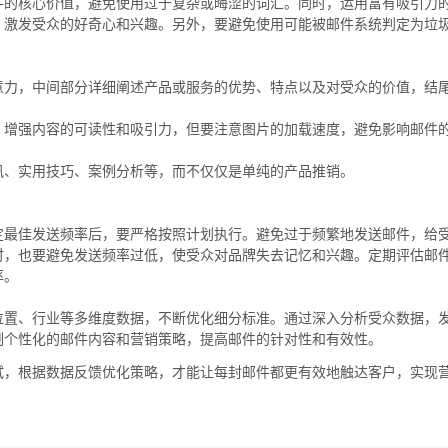
件的核心价值，避免使用过于复杂或晦涩的词汇。同时，运用富有吸引力
，激发受众的好奇心和兴趣。另外，要避免使用可能被邮件系统判定为垃
意力，中间部分详细阐述产品或服务的优势、特点以及对受众的价值，结
，增强内容的可读性和吸引力，但要注意图片的加载速度，避免影响邮件
讯、实用技巧、案例分析等，而不仅仅是单纯的产品推销。
定最佳发送频率后，要严格按照计划执行。避免过于频繁地发送邮件，给
时，也要避免发送频率过低，使受众对品牌失去记忆和兴趣。定期评估邮
率。
位置、行业等多维度数据，不断优化细分标准。通过深入分析受众数据，
制个性化的邮件内容和营销策略，提高邮件的针对性和有效性。
试，根据数据反馈优化策略，才能让每封邮件都更有效地触达客户，实现