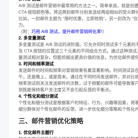
A/B 测试是邮件营销中最常用的方法之一。简单来说，就是
CTA 按钮颜色等。将这两封邮件分别发送给两组相似的受众
比如，一封邮件主题为 “限时优惠，立即抢购”，另一封改为 “仅剩
力。
（附：
巧用 A/B 测试，提升邮件营销转化率!
）
2. 多变量测试
多变量测试是 A/B 测试的进阶版。它允许同时测试多个元素
及 CTA 按钮的位置这三个元素的不同组合方式。通过这种
量测试相对复杂，但能挖掘出更具价值的信息，为优化邮件提
3. 时间和频率测试
发送邮件的时间和频率对营销效果有着显著影响。时间测试旨
午，还是晚上，或是周末。通过在不同时间发送邮件，并对比
频率测试则关注发送邮件的次数，过于频繁的邮件可能导致客
到既能保持客户关注度又不会引起反感的平衡点。
4. 个性化和细分测试
个性化和细分测试是根据客户的特征、行为、兴趣等因素，将
细分群体对个性化邮件的反馈，进一步优化细分策略和个性化
三、邮件营销优化策略
1. 优化邮件主题行