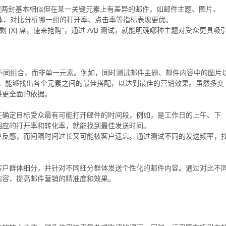
创建两封基本相似但在某一关键元素上有差异的邮件，如邮件主题、图片、
群体，对比分析哪一组的打开率、点击率等指标表现更优。
 [X] 席，速来抢购”，通过 A/B 测试，就能明确哪种主题对受众更具吸
的不同组合，而非单一元素。例如，同时测试邮件主题、邮件内容中的图片
测试，能够找出各个元素之间的最佳搭配，以达到最佳的营销效果。虽然多变
供更全面的依据。
在确定目标受众最有可能打开邮件的时间段，例如，是工作日的上午、下
相应的打开率和转化率，就能找到最佳发送时间。
户反感，而间隔时间过长又可能被客户遗忘。通过测试不同的发送频率，
客户群体细分，并针对不同细分群体发送个性化的邮件内容。通过对比不
内容，提高邮件营销的精准度和效果。