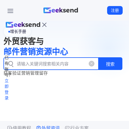
注册
增长手册
首
外贸获客与
页
立
WhatsApp
邮件营销资源中心
New
产
企业号
即
已
品
有
搜索
注
产
功
账
品
获客
验证
营销
管理
留存
能
册
号？
资
价
立
源
格
即
中
登
录
心
使用教程
外贸资讯
行业方案