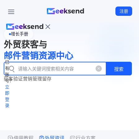
注册
增长手册
首
外贸获客与
页
立
WhatsApp
邮件营销资源中心
New
产
企业号
即
已
品
有
搜索
注
产
功
账
品
获客
验证
营销
管理
留存
能
册
号？
资
价
立
源
格
即
中
登
录
心
使用教程
外贸资讯
行业方案