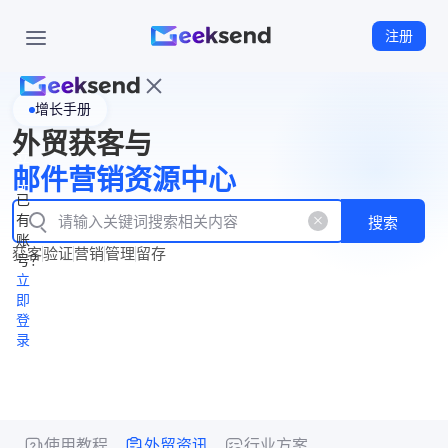
注册
增长手册
首
外贸获客与
页
立
WhatsApp
邮件营销资源中心
New
产
企业号
即
已
品
有
搜索
注
产
功
账
品
获客
验证
营销
管理
留存
能
册
号？
资
价
立
源
格
即
中
登
录
心
使用教程
外贸资讯
行业方案