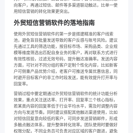
向客户，再通过短信、邮件等多渠道联动触达，比单一使
用短信营销的转化效果更突出。
外贸短信营销软件的落地指南
使用外贸短信营销软件的第一步是搭建精准的客户线索
池，避免盲目批量发送导致的客户反感与账号风险。建议
先通过工具的筛选功能，按目标市场、采购品类、企业规
模等维度筛选出匹配自身业务的客户，再对联系方式进行
有效性核验，过滤无效号码，提升触达准确率。发送内容
方面，可针对不同分组的客户定制个性化内容，比如新客
户可侧重产品优势介绍，老客户可推送专属优惠信息，同
时避开目标客户的非工作时段发送，能有效提升打开率与
回复率。
营销过程中要定期通过外贸短信营销软件的统计功能分析
效果，重点关注送达率、打开率、回复率三个核心指标，
若某类内容的回复率低于行业平均水平，需及时调整内容
方向与发送节奏。同时建议搭配其他触达渠道使用，比如
对短信回复意向较低的客户，可同步发送营销邮件，形成
多触点触达体系，提升整体转化效率。团队使用时要做好
权限分配，不同业务员可负责对应区域的客户跟进，避免