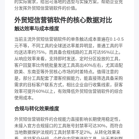
的实际需求，给出可落地的选型与实操方案，帮助企业充
分发挥外贸短信营销软件的价值。
外贸短信营销软件的核心数据对比
触达效率与成本维度
当前主流外贸短信营销软件的单条触达成本普遍在0.1-0.5
元不等，不同工具的全球送达率差异明显，普通工具的平
均送达率约75%，而具备合规线路的工具可达95%以上。
从响应效率来看，支持即时发送、定时分区投放的工具，
客户回复率比传统批量发送工具高出40%左右，尤其适配
欧美、东南亚等外贸核心市场的时差特点。值得注意的
是，部分工具配套了潜客挖掘能力，能直接筛选具备采购
需求的目标客户联系方式，相比企业自行收集线索，获客
效率可提升60%以上，有效降低外贸短信营销软件的综合
使用成本。
合规与转化效果维度
外贸短信营销软件的合规能力直接影响长期使用稳定性，
未接入官方合规接口的工具账号封禁率可达30%，而符合
当地数据保护法规的工具封禁率不足2%。从转化效果来
看，支持客户分组、个性化内容推送的工具，比无差别群