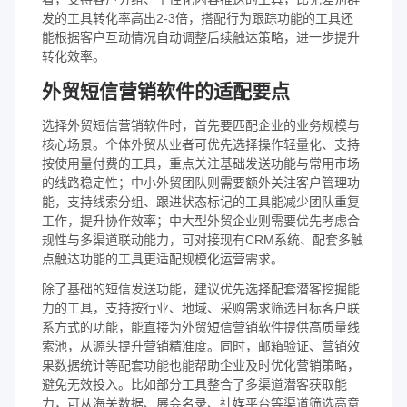
发的工具转化率高出2-3倍，搭配行为跟踪功能的工具还
能根据客户互动情况自动调整后续触达策略，进一步提升
转化效率。
外贸短信营销软件的适配要点
选择外贸短信营销软件时，首先要匹配企业的业务规模与
核心场景。个体外贸从业者可优先选择操作轻量化、支持
按使用量付费的工具，重点关注基础发送功能与常用市场
的线路稳定性；中小外贸团队则需要额外关注客户管理功
能，支持线索分组、跟进状态标记的工具能减少团队重复
工作，提升协作效率；中大型外贸企业则需要优先考虑合
规性与多渠道联动能力，可对接现有CRM系统、配套多触
点触达功能的工具更适配规模化运营需求。
除了基础的短信发送功能，建议优先选择配套潜客挖掘能
力的工具，支持按行业、地域、采购需求筛选目标客户联
系方式的功能，能直接为外贸短信营销软件提供高质量线
索池，从源头提升营销精准度。同时，邮箱验证、营销效
果数据统计等配套功能也能帮助企业及时优化营销策略，
避免无效投入。比如部分工具整合了多渠道潜客获取能
力，可从海关数据、展会名录、社媒平台等渠道筛选高意