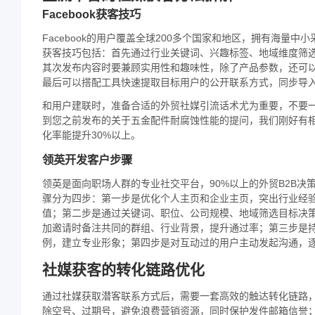
Facebook获客技巧
Facebook的用户覆盖全球200多个国家和地区，拥有海量中
获客技巧包括：首先通过行业关键词、兴趣标签、地域维度筛
其次发布内容时要兼顾实用性和趣味性，除了产品参数，还可
最后可以搭配工具快速提取目标用户的公开联系方式，同步导
和用户建联时，准备合适的外贸社媒引流话术尤为重要，不要一
到您之前发布的关于五金配件耐腐蚀性能的提问，我们刚好有相
化率能提升30%以上。
领英开发客户步骤
领英是面向职场人群的专业社交平台，90%以上的外贸B2B
骤分为四步：第一步是优化个人主页和企业主页，突出行业经
值；第二步是通过关键词、职位、公司规模、地域筛选目标决
加邀请时备注共同的群组、行业背景，提升通过率；第三步是
例，建立专业形象；第四步是对互动过的用户主动发起沟通，
社媒获客的转化链路优化
通过社媒获取潜客联系方式后，需要一套高效的触达转化链路
除空号、过期号，避免浪费营销资源，同时保护发件邮箱信誉