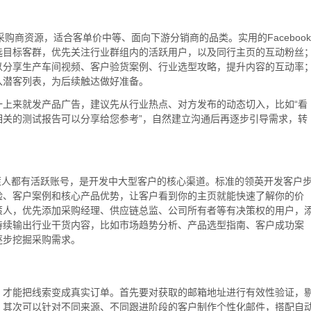
小采购商资源，适合客单价中等、面向下游分销商的品类。实用的Facebook
选目标客群，优先关注行业群组内的活跃用户，以及同行主页的互动粉丝
以分享生产车间视频、客户验货案例、行业选型攻略，提升内容的互动率
入潜客列表，为后续触达做好准备。
上来就发产品广告，建议先从行业热点、对方发布的动态切入，比如“看
关的测试报告可以分享给您参考”，自然建立沟通后再逐步引导需求，转
决策人都有活跃账号，是开发中大型客户的核心渠道。标准的领英开发客户
验、客户案例和核心产品优势，让客户看到你的主页就能快速了解你的价
策人，优先添加采购经理、供应链总监、公司所有者等有决策权的用户，
持续输出行业干货内容，比如市场趋势分析、产品选型指南、客户成功案
逐步挖掘采购需求。
，才能把线索变成真实订单。首先要对获取的邮箱地址进行有效性验证，
；其次可以针对不同来源、不同跟进阶段的客户制作个性化邮件，搭配自