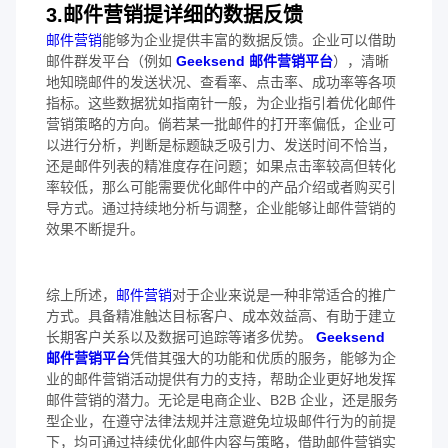
3.邮件营销提详细的数据反馈
邮件营销
能够为企业提供丰富的数据反馈。企业可以借助
邮件群发平台（例如
Geeksend 邮件营销平台
），清晰
地知晓邮件的发送状况、查看率、点击率、成功率等各项
指标。这些数据犹如指南针一般，为企业指引着优化邮件
营销策略的方向。倘若某一批邮件的打开率偏低，企业可
以进行分析，判断是标题缺乏吸引力、发送时间不恰当，
还是邮件列表的精准度存在问题；如果点击率较高但转化
率较低，那么可能需要优化邮件中的产品介绍或者购买引
导方式。通过持续地分析与调整，企业能够让邮件营销的
效果不断提升。
综上所述，
邮件营销
对于企业来说是一种非常适合的推广
方式。具备精准触达目标客户、成本效益高、有助于建立
长期客户关系以及数据可追踪等诸多优势。
Geeksend
邮件营销平台
凭借其强大的功能和优质的服务，能够为企
业的邮件营销活动提供有力的支持，帮助企业更好地发挥
邮件营销的潜力。无论是电商企业、B2B 企业，还是服务
型企业，在遵守法律法规并注意避免垃圾邮件行为的前提
下，均可通过持续优化邮件内容与策略，借助邮件营销实