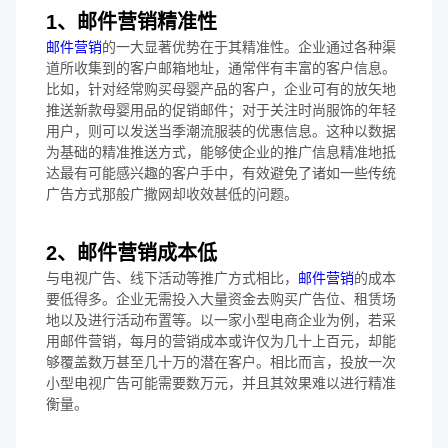
1、邮件营销精准性
邮件营销
的一大显著优势在于其精准性。企业通过各种渠
道所收集到的客户邮箱地址，通常伴有丰富的客户信息。
比如，针对经常购买母婴产品的客户，企业可有的放矢地
推送新款母婴用品的促销邮件；对于关注时尚服饰的年轻
用户，则可以发送当季潮流服装的优惠信息。这种以数据
为基础的精准推送方式，能够使企业的推广信息精准地抵
达最有可能感兴趣的客户手中，有效避免了诸如一些传统
广告方式那般广撒网却收效甚低的问题。
2、邮件营销成本低
与电视广告、线下活动等推广方式相比，
邮件营销
的成本
要低得多。企业无需投入大量资金去购买广告位、租赁场
地以及进行活动布置等。以一家小型电商企业为例，若采
用邮件营销，每月的营销成本或许仅为几十上百元，却能
够覆盖数万甚至几十万的潜在客户。相比而言，投放一次
小型电视广告可能需要数万元，并且其效果难以进行精准
衡量。