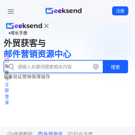
注册
增长手册
首
外贸获客与
页
立
WhatsApp
邮件营销资源中心
New
产
企业号
即
已
品
有
搜索
注
产
功
账
品
获客
验证
营销
管理
留存
能
册
号？
资
价
立
源
格
即
中
登
录
心
使用教程
外贸资讯
行业方案