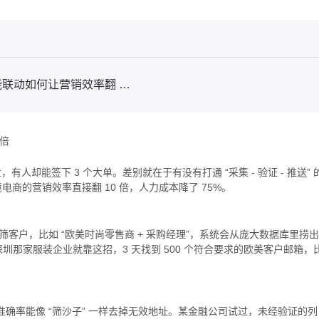
从采集到推送：Geeksend 三功能联动如何让营销效率翻 10 倍
 倍
，有人却能签下 3 个大单。差别就在于有没有打通 “采集 - 验证 - 推送” 
电商的营销效率直接翻 10 倍，人力成本降了 75%。
位” 筛客户，比如 “欧美时尚零售商 + 采购经理”，系统会从庞大数据库里捞出
那家服装企业就靠这招，3 天找到 500 个符合要求的欧美客户邮箱，
的准确率能像 “筛沙子” 一样去掉无效地址。某金融公司试过，未经验证的列