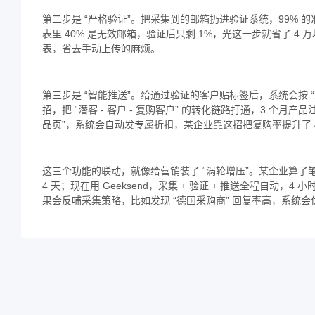
第二步是 “严格验证”。把采集到的邮箱扔进验证系统，99% 
表里 40% 是无效邮箱，验证后只剩 1%，光这一步就省了 4
表，省去手动上传的麻烦。
第三步是 “智能推送”。给通过验证的客户贴标签后，系统会按
招，把 “潜客 - 客户 - 复购客户” 的转化链路打通，3 个月
品页”，系统会自动发专属折扣，某企业靠这招把复购率提升了 
这三个功能的联动，就像给营销装了 “涡轮增压”。某企业算了笔账：
4 天；现在用 Geeksend，采集 + 验证 + 推送全程自动，
果会反哺采集策略，比如发现 “德国采购商” 回复率高，系统会