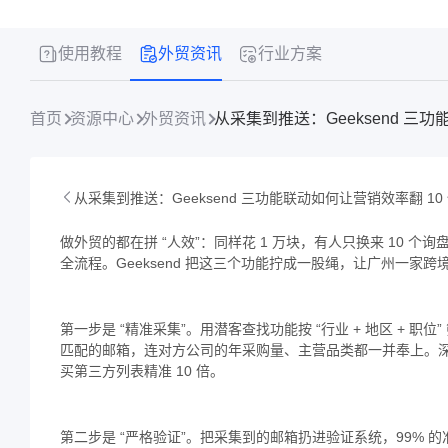
使用教程
外贸资讯
行业方案
首页
资源中心
外贸资讯
从采集到推送：Geeksend 三功能联动如何让营销效率翻 10
做外贸的都在拼 “人效”：同样花 1 万块，有人只换来 10 个询盘
全流程。Geeksend 把这三个功能拧成一股绳，让广州一家跨境
第一步是 “精准采集”。用潜客查找功能按 “行业 + 地区 + 职
匹配的邮箱，连对方公司的年采购量、主营品类都一并奉上。深圳
买第三方列表精准 10 倍。
第二步是 “严格验证”。把采集到的邮箱扔进验证系统，99% 