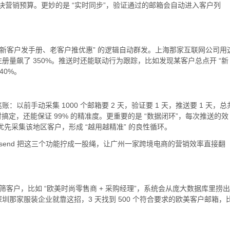
 万块营销预算。更妙的是 “实时同步”，验证通过的邮箱会自动进入客户列
 “新客户发手册、老客户推优惠” 的逻辑自动群发。上海那家互联网公司用
产品注册量飙了 350%。推送时还能联动行为跟踪，比如发现某客户总点开 “新
40%。
以前手动采集 1000 个邮箱要 2 天，验证要 1 天，推送要 1 天，总
4 小时搞定，还能保证 99% 的精准度。更重要的是 “数据闭环”，每次推送的效
优先采集该地区客户，形成 “越用越精准” 的良性循环。
Geeksend 把这三个功能拧成一股绳，让广州一家跨境电商的营销效率直接翻
位” 筛客户，比如 “欧美时尚零售商 + 采购经理”，系统会从庞大数据库里捞出
那家服装企业就靠这招，3 天找到 500 个符合要求的欧美客户邮箱，