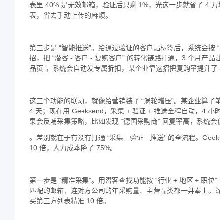
表里 40% 是无效邮箱，验证后只剩 1%，光这一步就省了 4
表，省去手动上传的麻烦。
第三步是 “智能推送”。给通过验证的客户贴标签后，系统会按
招，把 “潜客 - 客户 - 复购客户” 的转化链路打通，3 个月
品页”，系统会自动发专属折扣，某企业靠这招把复购率提升了 
这三个功能的联动，就像给营销装了 “涡轮增压”。某企业算了笔账：
4 天；现在用 Geeksend，采集 + 验证 + 推送全程自动，
果会反哺采集策略，比如发现 “德国采购商” 回复率高，系统会
。差别就在于有没有打通 “采集 - 验证 - 推送” 的全流程。
10 倍，人力成本降了 75%。
第一步是 “精准采集”。用潜客查找功能按 “行业 + 地区 + 职
匹配的邮箱，连对方公司的年采购量、主营品类都一并奉上。深圳
买第三方列表精准 10 倍。