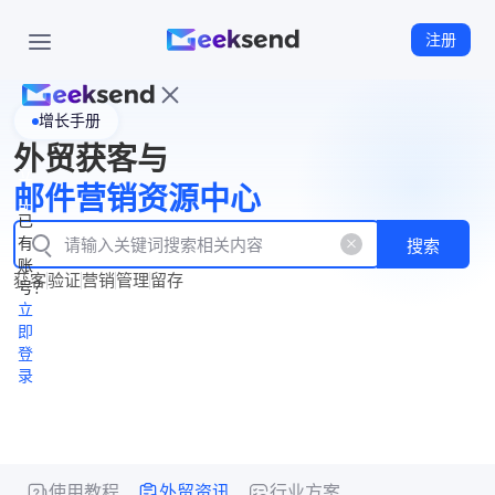
注册
增长手册
首
外贸获客与
页
立
WhatsApp
邮件营销资源中心
New
产
企业号
即
已
品
有
搜索
注
产
功
账
品
获客
验证
营销
管理
留存
能
册
号？
资
价
立
源
格
即
中
登
录
心
使用教程
外贸资讯
行业方案