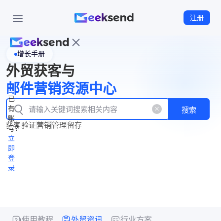
注册
增长手册
首
外贸获客与
页
立
WhatsApp
邮件营销资源中心
New
产
企业号
即
已
品
有
搜索
注
产
功
账
品
获客
验证
营销
管理
留存
能
册
号？
资
价
立
源
格
即
中
登
录
心
使用教程
外贸资讯
行业方案