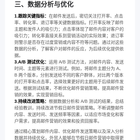
三、数据分析与优化
1.跟踪关键指标：
在邮件发送后，密切关注打开率、点击
率、转化率、退订率等关键数据指标。打开率反映了邮件
主题和发件人的吸引力；点击率体现了邮件内容对客户的
吸引力；转化率直接关系到营销活动的实际效果；退订率
则警示是否存在过度营销或内容不符等问题。通过对这些
数据的分析，了解客户对邮件的反应，为后续优化提供依
据。
3.A/B 测试优化：
运用 A/B 测试方法，对邮件内容、发送
时间、主题等元素进行测试。例如，将邮件主题分为 A、
B 两个版本，分别发送给不同的客户群体，对比两个版本
的打开率和点击率，选择效果更好的主题用于后续邮件发
送。根据测试结果，不断优化邮件营销策略，提高邮件营
销的效果，实现营销目标。
3.持续改进策略：
根据数据分析和 A/B 测试的结果，总结
经验教训，持续改进节假日邮件营销策略。不断调整邮件
内容、发送时间、发送频率等因素，以适应市场变化和客
户需求，提高邮件营销的效果和投资回报率。
通过精心策划邮件内容、优化邮件发送策略以及深入分析
数据并持续优化，外贸人能够在节假日邮件营销中取得更