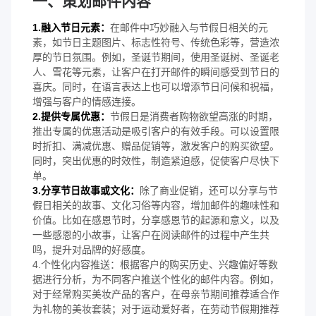
一、策划邮件内容
1.融入节日元素：
在邮件中巧妙融入与节假日相关的元
素，如节日主题图片、标志性符号、传统色彩等，营造浓
厚的节日氛围。例如，圣诞节期间，使用圣诞树、圣诞老
人、雪花等元素，让客户在打开邮件的瞬间感受到节日的
喜庆。同时，在语言表达上也可以增添节日问候和祝福，
增强与客户的情感连接。
2.提供专属优惠：
节假日是消费者购物欲望高涨的时期，
推出专属的优惠活动是吸引客户的有效手段。可以设置限
时折扣、满减优惠、赠品促销等，激发客户的购买欲望。
同时，突出优惠的时效性，制造紧迫感，促使客户尽快下
单。
3.分享节日故事或文化：
除了商业促销，还可以分享与节
假日相关的故事、文化习俗等内容，增加邮件的趣味性和
价值。比如在感恩节时，分享感恩节的起源和意义，以及
一些感恩的小故事，让客户在阅读邮件的过程中产生共
鸣，提升对品牌的好感度。
4.个性化内容推送：根据客户的购买历史、兴趣偏好等数
据进行分析，为不同客户推送个性化的邮件内容。例如，
对于经常购买美妆产品的客户，在母亲节期间推荐适合作
为礼物的美妆套装；对于运动爱好者，在劳动节假期推荐