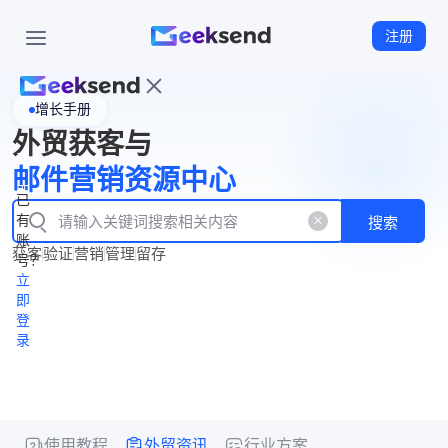
注册
增长手册
首
外贸获客与
页
立
WhatsApp
邮件营销资源中心
New
产
企业号
即
已
品
有
搜索
注
产
功
账
品
获客
验证
营销
管理
留存
能
册
号？
资
价
立
源
格
即
中
登
录
心
使用教程
外贸资讯
行业方案