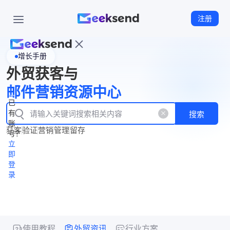
注册
增长手册
首
外贸获客与
页
立
WhatsApp
邮件营销资源中心
New
产
企业号
即
已
品
有
搜索
注
产
功
账
品
获客
验证
营销
管理
留存
能
册
号？
资
价
立
源
格
即
中
登
录
心
使用教程
外贸资讯
行业方案