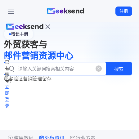
注册
增长手册
首
外贸获客与
页
立
WhatsApp
邮件营销资源中心
New
产
企业号
即
已
品
有
搜索
注
产
功
账
品
获客
验证
营销
管理
留存
能
册
号？
资
价
立
源
格
即
中
登
录
心
使用教程
外贸资讯
行业方案