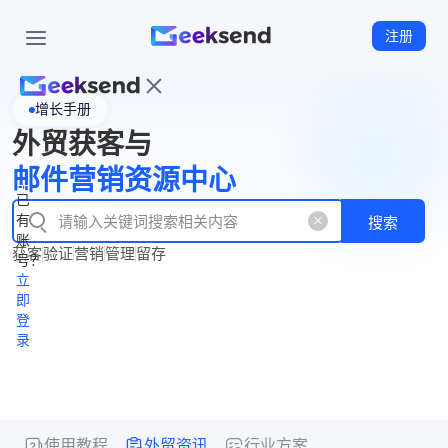
注册
增长手册
首
外贸获客与
页
立
WhatsApp
邮件营销资源中心
New
产
企业号
即
已
品
有
搜索
注
产
功
账
品
获客
验证
营销
管理
留存
能
册
号？
资
价
立
源
格
即
中
登
录
心
使用教程
外贸资讯
行业方案