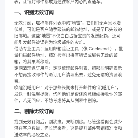
表，让每封邮件都成为通往客户内心的直通车。
一、识别无效订阅
无效订阅，堪称邮件列表中的“地雷”，它们悄无声息地潜
伏着，可能是客户随手敲错的邮箱地址，或是早已失效的
旧邮箱。这些“地雷”不仅白白占据宝贵的发送配额，还可
能引发邮件被误判为垃圾邮件的灾难。
借助专业工具：运用邮箱验证工具（像 Geeksend ），批
量扫描邮件地址，精准检查出拼写错误或域名无效的邮
箱，将其果断移除。
定期清理退订用户：定期梳理邮件列表，把那些明确表示
不想再接收邮件的退订用户清理出去，避免无谓的资源浪
费。
唤醒沉睡用户：对于那些长期未打开邮件的“沉睡用户”，
发送一封温馨提醒，询问他们是否还愿意继续接收你的邮
件，若无回应，不妨考虑将其从列表中剔除。
二、剔除无效订阅
找到无效订阅后，别犹豫，果断剔除。尽管这看似会减少
潜在客户数量，但长远来看，这是提升邮件营销精准度和
送达率的必经之路。