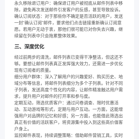
永久移除退订用户：确保退订用户被彻底从邮件列表中移
除，避免再次发送邮件引发客户的反感，甚至导致投诉。
确认订阅状态：对于那些你不确定是否活跃的用户，发送
一封“确认订阅”邮件，要求他们点击链接重新确认订阅意
愿。若用户无动于衷，那他们很可能已对你失去兴趣，继
续留在列表中只会拖累整体效果。
三、深度优化
经过前两步的清洗，邮件列表已变得干净整洁，但这还不
够。要想让邮件列表真正发挥强大效力，还需进一步优化
现有订阅者的质量。
细分用户群体：深入了解用户的兴趣爱好、购买历史、地
域分布等信息，将邮件列表细分为多个子列表。针对不同
子列表，发送高度个性化的内容，让邮件精准触达用户需
求，提升用户对邮件的打开率和参与度。
定期互动，筛选优质客户：通过问卷调查、限时优惠活
动、互动游戏等形式，定期与用户互动。一方面，这能增
强用户对品牌的记忆和好感；另一方面，也能借此筛选出
真正有价值的活跃客户，将资源集中投入到这些高价值客
户身上。
监控邮件表现，持续调整策略：借助邮件营销工具，实时