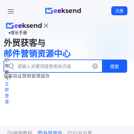
注册
增长手册
首
外贸获客与
页
立
WhatsApp
邮件营销资源中心
New
产
企业号
即
已
品
有
搜索
注
产
功
账
品
获客
验证
营销
管理
留存
能
册
号？
资
价
立
源
格
即
中
登
录
心
使用教程
外贸资讯
行业方案