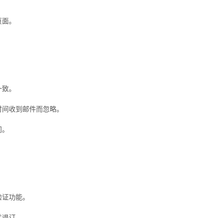
页面。
一致。
时间收到邮件而忽略。
间。
验证功能。
并退订。