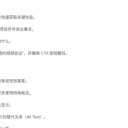
以快速获取关键信息。
和项目符号突出重点。
做什么。
预约视频会议”，并确保 CTA 按钮醒目。
整体视觉效果差。
过多使用特殊格式。
法显示。
代文本（Alt Text）。