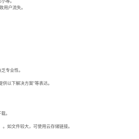
过小等。
导致用户流失。
。
缺乏专业性。
提供以下解决方案”等表达。
下载。
B）。如文件较大，可使用云存储链接。