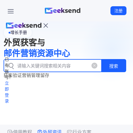
注册
增长手册
首
外贸获客与
页
立
WhatsApp
邮件营销资源中心
New
产
企业号
即
已
品
有
搜索
注
产
功
账
品
获客
验证
营销
管理
留存
能
册
号？
资
价
立
源
格
即
中
登
录
心
使用教程
外贸资讯
行业方案