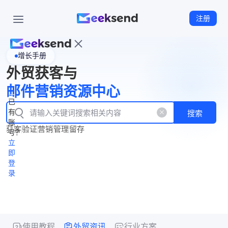
注册
增长手册
首
外贸获客与
页
立
WhatsApp
邮件营销资源中心
New
产
企业号
即
已
品
有
搜索
注
产
功
账
品
获客
验证
营销
管理
留存
能
册
号？
资
价
立
源
格
即
中
登
录
心
使用教程
外贸资讯
行业方案