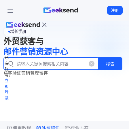
注册
增长手册
首
外贸获客与
页
立
WhatsApp
邮件营销资源中心
New
产
企业号
即
已
品
有
搜索
注
产
功
账
品
获客
验证
营销
管理
留存
能
册
号？
资
价
立
源
格
即
中
登
录
心
使用教程
外贸资讯
行业方案