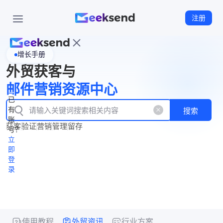
注册
增长手册
首
外贸获客与
页
立
WhatsApp
邮件营销资源中心
New
产
企业号
即
已
品
有
搜索
注
产
功
账
品
获客
验证
营销
管理
留存
能
册
号？
资
价
立
源
格
即
中
登
录
心
使用教程
外贸资讯
行业方案