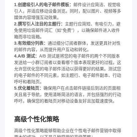
1.创建吸引人的电子邮件模板：
邮件设计应简洁、视觉吸
引人，并适应移动设备浏览。同时，配以图片、视频等多
媒体内容增强互动效果。
2.撰写引人注目的主题行：
主题行应简短、有吸引力，避
免使用垃圾邮件词汇（如“免费”），以确保邮件进入收件
箱而非垃圾箱。
3.有效细分列表：
通过细分订阅者群体，发送更具针对性
的邮件内容，从而提升用户互动和转化。
4.A/B 测试：
A/B 测试是将您的电子邮件的两个不同版本
发送给一小群订阅者以查看哪个版本表现更好的过程。这
允许您优化您的电子邮件活动以获得更好的结果。测试您
的电子邮件的不同元素，如主题行、电子邮件副本、行动
呼吁和着陆页。
5.优化着陆页：
确保用户在点击邮件链接后到达的页面相
关且易于导航，使用清晰简洁的语言，并包括强烈的行动
呼吁。确保您的着陆页对移动设备友好且加载速度快。
高级个性化策略
高级个性化策略能够帮助企业在个性电子邮件营销中取得
更大的成功。以下是几种常用的高级策略：