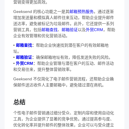
营销变得更加高效。
Geeksend 的核心功能之一是其
邮箱预热服务
。通过逐渐
增加发送量和模拟真人邮件往来互动，帮助企业提升邮件
送达率，避免被标记为垃圾邮件。此外，它还提供一系列
营销工具，包括
邮箱查找
、
邮箱验证
以及
外贸CRM
，帮助
企业有效管理和优化营销活动。
•
邮箱查找
：
帮助企业快速找到潜在客户的有效邮箱地
址。
•
邮箱验证
：
确保邮箱地址有效，降低发送失败的风险。
•
外贸CRM
：
帮助企业管理与潜在客户的互动、邮件活动
和交易往来，提升整体营销效率。
Geeksend 不仅简化了电子邮件营销流程，还帮助企业确
保邮件送达收件人主要邮箱中，避免错过潜在商机。
总结
个性电子邮件营销通过细分受众、定制内容和使用自动化
工具，为企业提供了显著的竞争优势。通过提高参与度、
优化转化率并提升邮件的整体效果，企业可以与受众建立