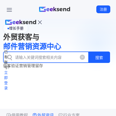
注册
增长手册
首
外贸获客与
页
立
WhatsApp
邮件营销资源中心
New
产
企业号
即
已
品
有
搜索
注
产
功
账
品
获客
验证
营销
管理
留存
能
册
号？
资
价
立
源
格
即
中
登
录
心
使用教程
外贸资讯
行业方案