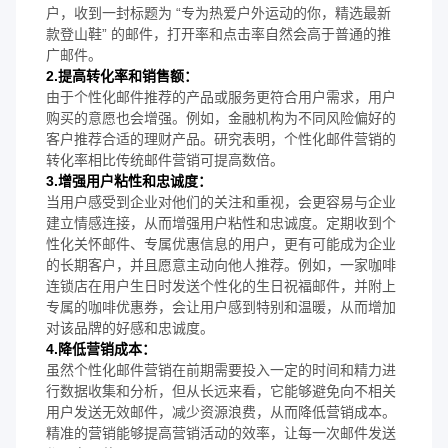
户，收到一封标题为 “专为热爱户外运动的你，精选最新
款登山鞋” 的邮件，打开率和点击率自然会高于普通的推
广邮件。
2.提高转化率和销售额：
由于个性化邮件推荐的产品或服务更符合用户需求，用户
购买的意愿也会增强。例如，金融机构为不同风险偏好的
客户推荐合适的理财产品。研究表明，个性化邮件营销的
转化率相比传统邮件营销可提高数倍。
3.增强用户粘性和忠诚度：
当用户感受到企业对他们的关注和重视，会更容易与企业
建立情感连接，从而增强用户粘性和忠诚度。定期收到个
性化关怀邮件、专属优惠信息的用户，更有可能成为企业
的长期客户，并且愿意主动向他人推荐。例如，一家咖啡
连锁店在用户生日时发送个性化的生日祝福邮件，并附上
专属的咖啡优惠券，会让用户感到特别和温暖，从而增加
对该品牌的好感和忠诚度。
4.降低营销成本：
虽然个性化邮件营销在前期需要投入一定的时间和精力进
行数据收集和分析，但从长远来看，它能够避免向不相关
用户发送无效邮件，减少资源浪费，从而降低营销成本。
精准的营销能够提高营销活动的效率，让每一次邮件发送