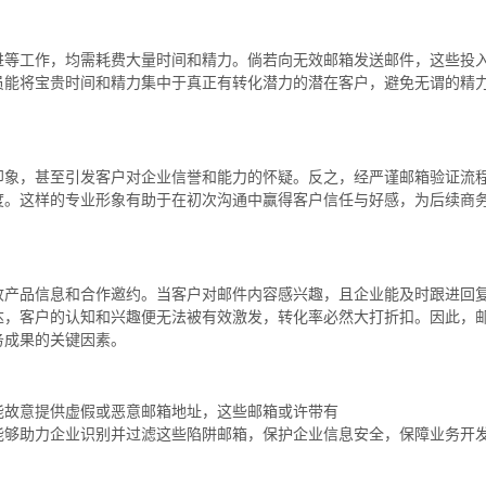
进等工作，均需耗费大量时间和精力。倘若向无效邮箱发送邮件，这些投
员能将宝贵时间和精力集中于真正有转化潜力的潜在客户，避免无谓的精
印象，甚至引发客户对企业信誉和能力的怀疑。反之，经严谨邮箱验证流
度。这样的专业形象有助于在初次沟通中赢得客户信任与好感，为后续商
收产品信息和合作邀约。当客户对邮件内容感兴趣，且企业能及时跟进回
达，客户的认知和兴趣便无法被有效激发，转化率必然大打折扣。因此，
务成果的关键因素。
能故意提供虚假或恶意邮箱地址，这些邮箱或许带有
能够助力企业识别并过滤这些陷阱邮箱，保护企业信息安全，保障业务开