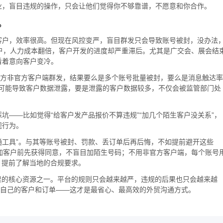
业，盲目违规的操作，只会让他们觉得你不够靠谱，不愿意和你合作。
。
客户，效率很高。但现在风控变严，盲目群发只会导致账号被封，没办法
户，人力成本翻倍，客户开发的进度却严重滞后。尤其是广交会、展会结
看着意向客户变冷。
三方非官方客户端群发，结果要么是多个账号批量被封，要么是消息触达率
还可能导致客户数据泄露，要是泄露的客户数据较多，不仅会被监管部门处
坑——比如觉得“给客户发产品报价不算违规”“加几个陌生客户没关系”，
规行为。
客户沟通工具”。与其等账号被封、罚款、丢订单后再后悔，不如提前避开这些
加客户前先获得同意，不盲目加陌生号码；不用非官方客户端，每个账号
，提前了解当地的合规要求。
们手里的核心资源之一。平台的规则只会越来越严，违规的后果也只会越来越
住自己的客户和订单——这才是最省心、最高效的外贸沟通方式。