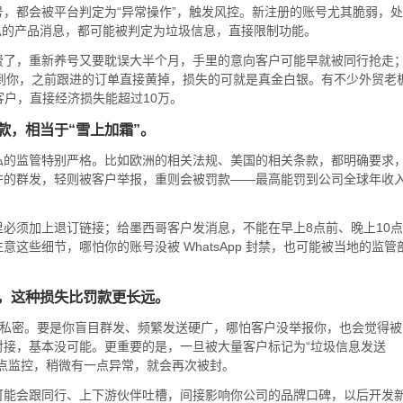
，都会被平台判定为“异常操作”，触发风控。新注册的账号尤其脆弱，处
相似的产品消息，都可能被判定为垃圾信息，直接限制功能。
费了，重新养号又要耽误大半个月，手里的意向客户可能早就被同行抢走
户找不到你，之前跟进的订单直接黄掉，损失的可就是真金白银。有不少外贸老
客户，直接经济损失能超过10万。
款，相当于“雪上加霜”。
私的监管特别严格。比如欧洲的相关法规、美国的相关条款，都明确要求
许的群发，轻则被客户举报，重则会被罚款——最高能罚到公司全球年收
必须加上退订链接；给墨西哥客户发消息，不能在早上8点前、晚上10点
这些细节，哪怕你的账号没被 WhatsApp 封禁，也可能被当地的监管
，这种损失比罚款更长远。
便捷和私密。要是你盲目群发、频繁发送硬广，哪怕客户没举报你，也会觉得被
接，基本没可能。更重要的是，一旦被大量客户标记为“垃圾信息发送
点监控，稍微有一点异常，就会再次被封。
可能会跟同行、上下游伙伴吐槽，间接影响你公司的品牌口碑，以后开发