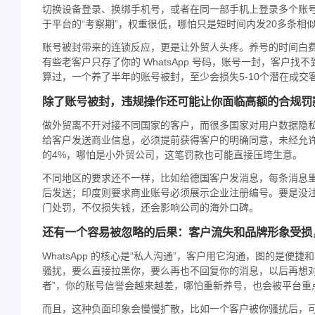
切换设备登录、换绑手机号，或者在同一部手机上登录多个账号
于平台的“考察期”，权重很低，哪怕只是短时间内发20多条
账号被封带来的连锁反应，更是让外贸人头疼。养号的时间白
有些老客户只存了你的 WhatsApp 号码，账号一封，客
算过，一个养了半年的账号被封，至少会损失5-10个潜在成交
除了账号被封，违规操作还可能让你面临高额的合规罚
做外贸离不开对接不同国家的客户，而很多国家对用户数据隐
给客户发送商业信息，必须提前获得客户的明确同意，未经允
的4%，哪怕是小外贸公司，这笔罚款也可能直接压垮生意。
不同地区的要求还不一样，比如给德国客户发消息，每条消息里
后发送；印度则要求商业账号必须展示企业注册编号。要是没注意
门处罚，不仅损失钱，还会影响公司的海外口碑。
还有一个容易被忽略的后果：客户流失和品牌形象受损
WhatsApp 的核心是“私人沟通”，客户用它沟通，图的是
骚扰，要么直接拉黑你，要么再也不回复你的消息，以后再想对
者”，你的账号信誉会越来越差，哪怕重新养号，也会被平台重
而且，这种负面印象会慢慢扩散，比如一个客户被你骚扰后，