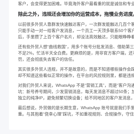
客户，会变得更加困难。毕竟海外客户最看重的就是诚信和专
除此之外，违规还会增加你的运营成本，拖慢业务进度
以前很多外贸人靠群发快速触达客户，一次群发能触达几百个
只能手动一对一给客户发消息，一个员工一天顶多联系50个客
后，手里攒了上百个客户名片，却没法高效触达，只能眼睁睁
还有些外贸人想“曲线救国”，用多个账号分批发消息、借助第
不足2%，忙活半天全白费。更麻烦的是，用非官方客户端，
罚，还会彻底失去客户的信任。
其实很多外贸人违规，并不是故意的，而是不知道哪些操作会踩
却不知道这些看似正常的操作，在平台的风控规则里，都是违
对我们外贸人来说，WhatsApp 不是“营销工具”，而是“
坑：新号养号期间，少发营销消息，每天发消息不超过50条；
独立的纯净IP，避免频繁切换设备；给不同地区的客户发消息
最后想说，外贸做的是长期生意，WhatsApp 账号就是我
重。与其抱着“侥幸心理”踩坑，不如重视规则、合规操作，守