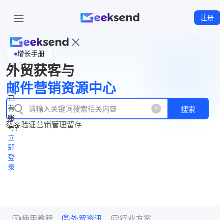
注册
增长手册
首
外贸获客与
页
立
WhatsApp
邮件营销资源中心
New
产
企业号
即
已
品
有
搜索
注
产
功
账
品
获客
验证
营销
管理
留存
能
册
号？
资
价
立
源
格
即
中
登
录
心
使用教程
外贸资讯
行业方案