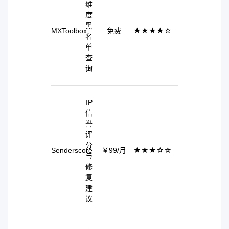
维
度
黑
MXToolbox
免费
★★★★☆
名
单
查
询
IP
信
誉
评
分
Senderscore
￥99/月
★★★☆☆
与
修
复
建
议