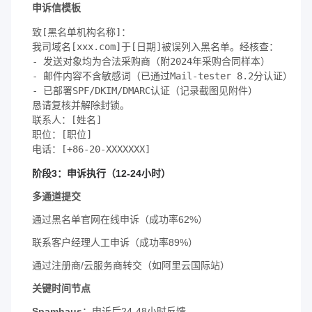
申诉信模板
致[黑名单机构名称]：  

我司域名[xxx.com]于[日期]被误列入黑名单。经核查：  

- 发送对象均为合法采购商（附2024年采购合同样本）  

- 邮件内容不含敏感词（已通过Mail-tester 8.2分认证）  

- 已部署SPF/DKIM/DMARC认证（记录截图见附件）  

恳请复核并解除封锁。  

联系人：[姓名]  

职位：[职位]  

电话：[+86-20-XXXXXXX]
阶段3：申诉执行（12-24小时）
多通道提交
通过黑名单官网在线申诉（成功率62%）
联系客户经理人工申诉（成功率89%）
通过注册商/云服务商转交（如阿里云国际站）
关键时间节点
Spamhaus
：申诉后24-48小时反馈