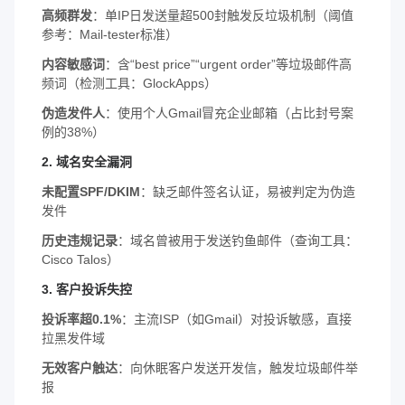
高频群发
：单IP日发送量超500封触发反垃圾机制（阈值
参考：Mail-tester标准）
内容敏感词
：含“best price”“urgent order”等垃圾邮件高
频词（检测工具：GlockApps）
伪造发件人
：使用个人Gmail冒充企业邮箱（占比封号案
例的38%）
2.
域名安全漏洞
未配置SPF/DKIM
：缺乏邮件签名认证，易被判定为伪造
发件
历史违规记录
：域名曾被用于发送钓鱼邮件（查询工具：
Cisco Talos）
3.
客户投诉失控
投诉率超0.1%
：主流ISP（如Gmail）对投诉敏感，直接
拉黑发件域
无效客户触达
：向休眠客户发送开发信，触发垃圾邮件举
报