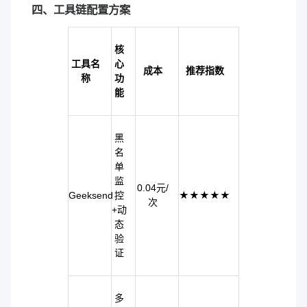
四、工具链配置方案
核
工具名
心
成本
推荐指数
称
功
能
黑
名
单
监
0.04元/
Geeksend
控
★★★★★
次
+动
态
验
证
多