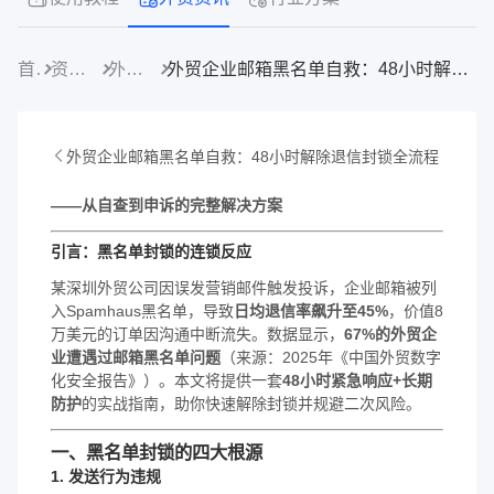
首页
资源中心
外贸资讯
外贸企业邮箱黑名单自救：48小时解除退信封锁全流程
外贸企业邮箱黑名单自救：48小时解除退信封锁全流程
——从自查到申诉的完整解决方案
引言：黑名单封锁的连锁反应
某深圳外贸公司因误发营销邮件触发投诉，企业邮箱被列
入Spamhaus黑名单，导致
日均退信率飙升至45%
，价值8
万美元的订单因沟通中断流失。数据显示，
67%的外贸企
业遭遇过邮箱黑名单问题
（来源：2025年《中国外贸数字
化安全报告》）。本文将提供一套
48小时紧急响应+长期
防护
的实战指南，助你快速解除封锁并规避二次风险。
一、黑名单封锁的四大根源
1.
发送行为违规