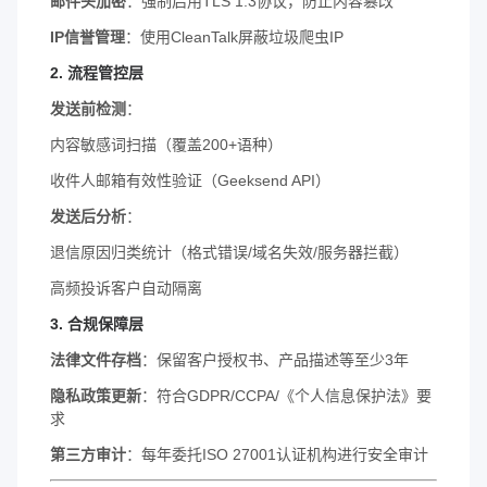
邮件头加密
：强制启用TLS 1.3协议，防止内容篡改
IP信誉管理
：使用CleanTalk屏蔽垃圾爬虫IP
2.
流程管控层
发送前检测
：
内容敏感词扫描（覆盖200+语种）
收件人邮箱有效性验证（Geeksend API）
发送后分析
：
退信原因归类统计（格式错误/域名失效/服务器拦截）
高频投诉客户自动隔离
3.
合规保障层
法律文件存档
：保留客户授权书、产品描述等至少3年
隐私政策更新
：符合GDPR/CCPA/《个人信息保护法》要
求
第三方审计
：每年委托ISO 27001认证机构进行安全审计