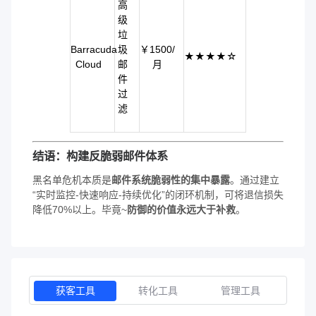
高
级
垃
Barracuda
圾
￥1500/
★★★★☆
Cloud
邮
月
件
过
滤
结语：构建反脆弱邮件体系
黑名单危机本质是
邮件系统脆弱性的集中暴露
。通过建立
“实时监控-快速响应-持续优化”的闭环机制，可将退信损失
降低70%以上。毕竟~
防御的价值永远大于补救
。
获客工具
转化工具
管理工具