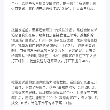
企业，给这些客户批量发邮件时，提一句 “了解到贵司有
进口需求，我们的产品通过 TÜV 认证”，回复率自然高。
批量发送前，潜客还会经过 “有效性过滤”。系统会检查邮
箱是否真实在用、服务器是否接受陌生邮件，避免你给
“死邮箱” 白费劲。广州一家电子企业试过，未用潜客查找
时，批量发邮件的退信率 35%；用了之后，退信率降到
5%，节省的发送成本够再发 2 万封。更妙的是，系统会
给潜客贴 “活跃时间标签”，比如 “德国客户多在下午 2 点
打开邮件”，批量发送时避开深夜，打开率提升 40%。
批量发送后的跟进也能借力潜客数据。系统会记录谁点开
了邮件、下载了报价单，这些 “高意向潜客” 会自动标红，
提醒你优先跟进。深圳有家做家具的企业，批量发完广告
邮件后，用这功能锁定 200 个 “高意向客户”，专人跟进后
成交 18 单，转化率比平均水平高 10 倍。