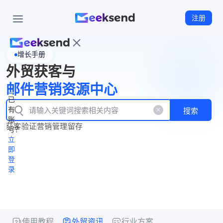
注册
增长手册
首
外贸获客与
页
立
WhatsApp
邮件营销资源中心
New
产
企业号
即
已
品
有
搜索
注
产
功
账
品
获客
验证
营销
管理
留存
能
册
号？
资
价
立
源
格
即
中
登
录
心
使用教程
外贸资讯
行业方案