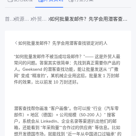
首页
资源中心
外贸资讯
如何批量发邮件？先学会用潜客查找锁定对的人
如何批量发邮件？先学会用潜客查找锁定对的人
“如何批量发邮件不被当成垃圾邮件？”—— 这是外贸人最
常问的问题。答案其实很简单：先找到真正需要你产品的
人。Geeksend 的潜客查找功能，能让批量发送从 “广撒
网” 变成 “精准钓”，某机械企业用这招，批量发 1 万封邮
件的效果，比以前发 10 万封还好。
潜客查找帮你画准 “客户画像”。你可以按 “行业（汽车零
部件）+ 地区（德国）+ 公司规模（50-200 人）” 搜客
户，系统会从 LinkedIn、企业名录等渠道扒出他们的邮
箱，还能看到 “年采购量”“合作过的供应商” 等信息。比如
想开发德国市场，就能找到 “近一年从中国进口过轴承” 的